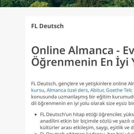
FL Deutsch
Online Almanca - Ev
Öğrenmenin En İyi 
FL Deutsch, gençlere ve yetişkinlere online A
kursu
,
Almanca özel ders
,
Abitur
,
Goethe Telc 
konusunda uzmanlaşmış bir eğitim kurumudur
dil öğrenmenin en iyi yolu olarak size eşsiz b
FL Deutsch’un hitap ettiği öğrenciler, yü
anadilini etkin bir biçimde sözlü ve yazılı
kültürler arası etkileşim, saygı, eşitlik v
FL Deutsch eğitmen kadrosu, her biri ulus