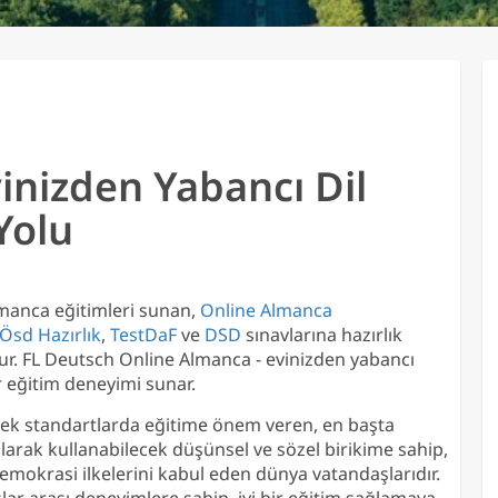
inizden Yabancı Dil
Yolu
lmanca eğitimleri sunan,
Online Almanca
Ösd Hazırlık
,
TestDaF
ve
DSD
sınavlarına hazırlık
. FL Deutsch Online Almanca - evinizden yabancı
ir eğitim deneyimi sunar.
ksek standartlarda eğitime önem veren, en başta
 olarak kullanabilecek düşünsel ve sözel birikime sahip,
e demokrasi ilkelerini kabul eden dünya vatandaşlarıdır.
lar arası deneyimlere sahip, iyi bir eğitim sağlamaya