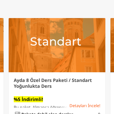
Ayda 8 Özel Ders Paketi / Standart
Yoğunlukta Ders
%5 İndirimli!
Detayları İncele!
Bu paket, Almanca öğrenmeye yeni
başlayanlar, sınav başarısını artırmak