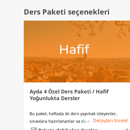
Ders Paketi seçenekleri
Ayda 4 Özel Ders Paketi / Hafif
Yoğunlukta Dersler
Bu paket, haftada iki ders yapmak isteyenler,
Detayları İncele!
sınavlara hazırlananlar ya da
okul/kurs takviyesi
arayanlar
için idealdir. Hem düzenli tekrar imkânı