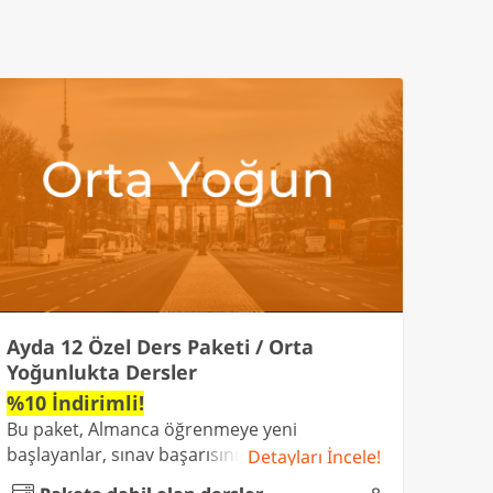
Ayda 12 Özel Ders Paketi / Orta
Yoğunlukta Dersler
%10 İndirimli!
Bu paket, Almanca öğrenmeye yeni
başlayanlar, sınav başarısını artırmak
Detayları İncele!
isteyenler veya düzenli ama orta yoğun bir